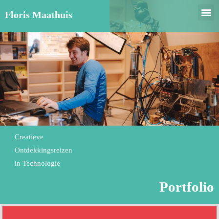
Floris Maathuis
Creatieve
Ontdekkingsreizen
in Technologie
Portfolio