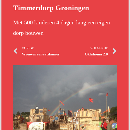
Timmerdorp Groningen
Met 500 kinderen 4 dagen lang een eigen
dorp bouwen
VORIGE
VOLGENDE
Vrouwen senaatskamer
Oklahoma 2.0