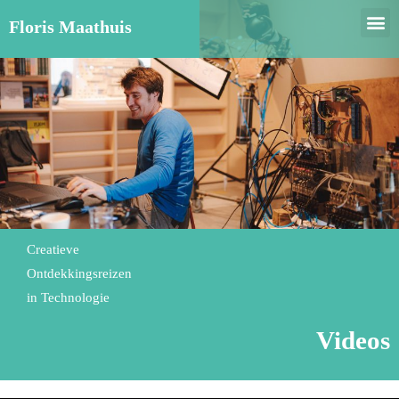
Floris Maathuis
Creatieve
Ontdekkingsreizen
in Technologie
Videos