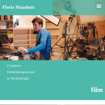
Floris Maathuis
Creatieve
Ontdekkingsreizen
in Technologie
film