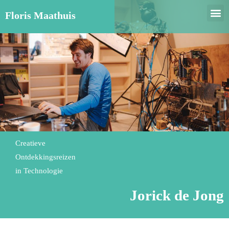
Floris Maathuis
Creatieve
Ontdekkingsreizen
in Technologie
Jorick de Jong